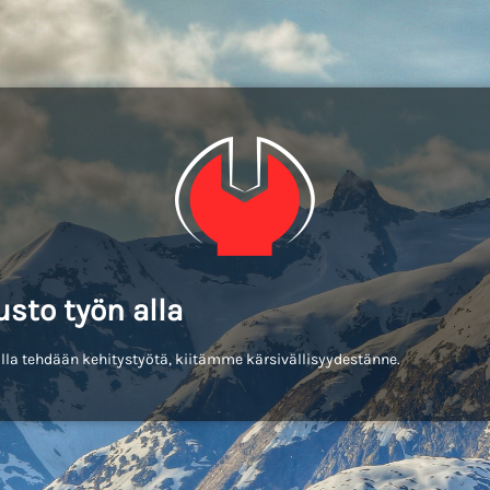
usto työn alla
lla tehdään kehitystyötä, kiitämme kärsivällisyydestänne.