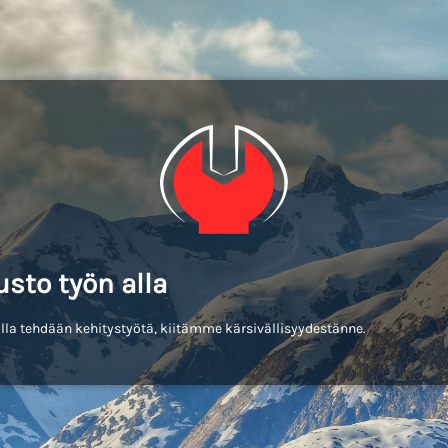
usto työn alla
lla tehdään kehitystyötä, kiitämme kärsivällisyydestänne.