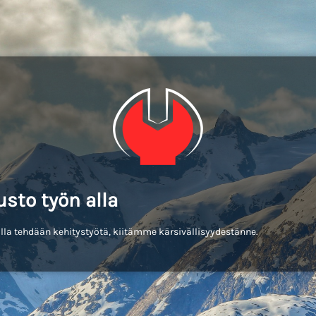
usto työn alla
lla tehdään kehitystyötä, kiitämme kärsivällisyydestänne.