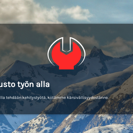
usto työn alla
lla tehdään kehitystyötä, kiitämme kärsivällisyydestänne.