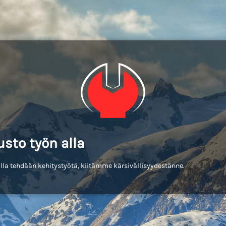
usto työn alla
lla tehdään kehitystyötä, kiitämme kärsivällisyydestänne.