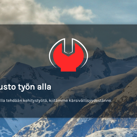
usto työn alla
lla tehdään kehitystyötä, kiitämme kärsivällisyydestänne.