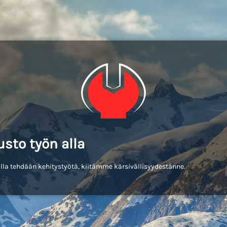
usto työn alla
lla tehdään kehitystyötä, kiitämme kärsivällisyydestänne.