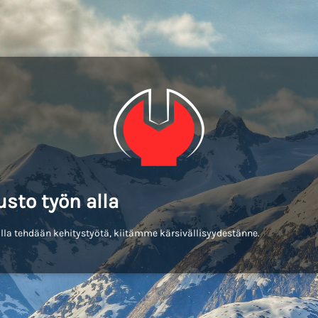
usto työn alla
lla tehdään kehitystyötä, kiitämme kärsivällisyydestänne.