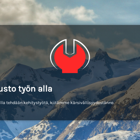
usto työn alla
lla tehdään kehitystyötä, kiitämme kärsivällisyydestänne.