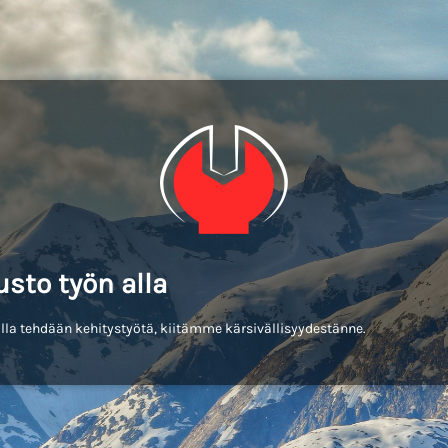
usto työn alla
lla tehdään kehitystyötä, kiitämme kärsivällisyydestänne.