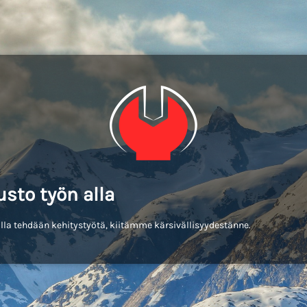
usto työn alla
lla tehdään kehitystyötä, kiitämme kärsivällisyydestänne.