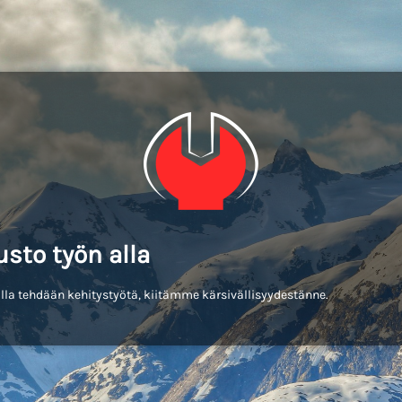
usto työn alla
lla tehdään kehitystyötä, kiitämme kärsivällisyydestänne.