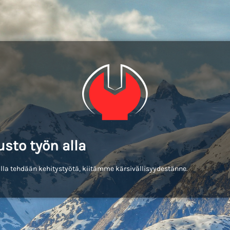
usto työn alla
lla tehdään kehitystyötä, kiitämme kärsivällisyydestänne.