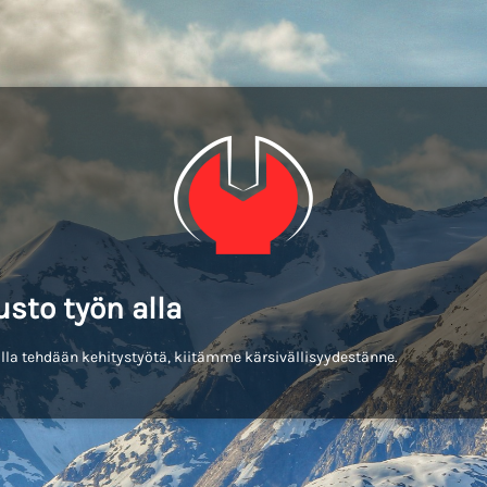
usto työn alla
lla tehdään kehitystyötä, kiitämme kärsivällisyydestänne.