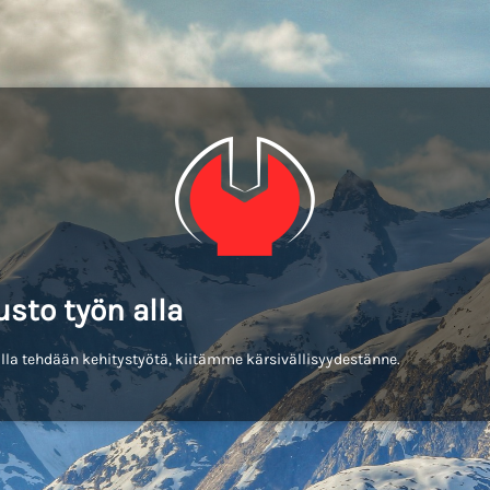
usto työn alla
lla tehdään kehitystyötä, kiitämme kärsivällisyydestänne.