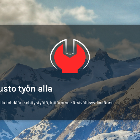
usto työn alla
lla tehdään kehitystyötä, kiitämme kärsivällisyydestänne.