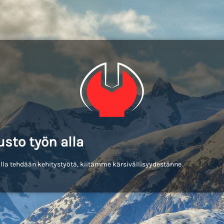
usto työn alla
lla tehdään kehitystyötä, kiitämme kärsivällisyydestänne.