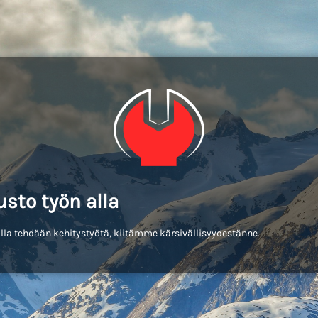
usto työn alla
lla tehdään kehitystyötä, kiitämme kärsivällisyydestänne.