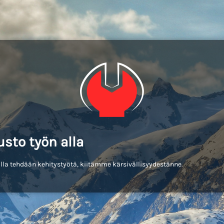
usto työn alla
lla tehdään kehitystyötä, kiitämme kärsivällisyydestänne.