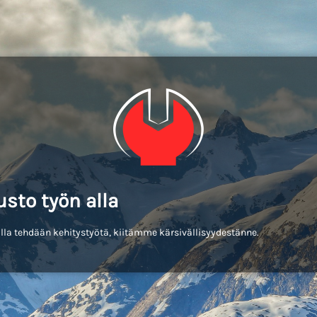
usto työn alla
lla tehdään kehitystyötä, kiitämme kärsivällisyydestänne.