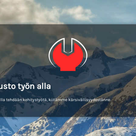
usto työn alla
lla tehdään kehitystyötä, kiitämme kärsivällisyydestänne.