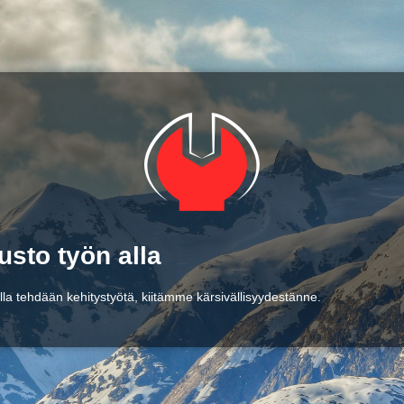
usto työn alla
lla tehdään kehitystyötä, kiitämme kärsivällisyydestänne.