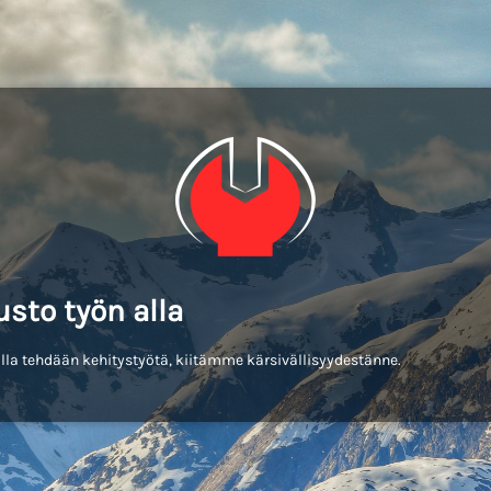
usto työn alla
lla tehdään kehitystyötä, kiitämme kärsivällisyydestänne.