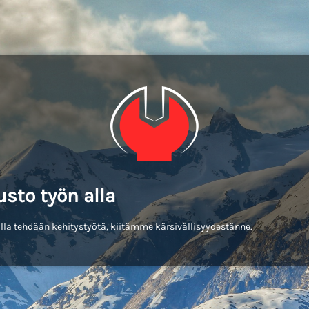
usto työn alla
lla tehdään kehitystyötä, kiitämme kärsivällisyydestänne.