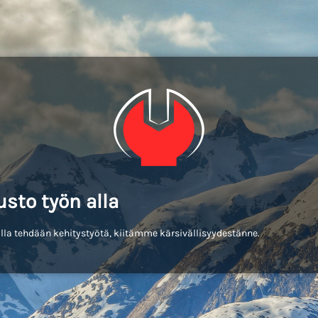
usto työn alla
lla tehdään kehitystyötä, kiitämme kärsivällisyydestänne.