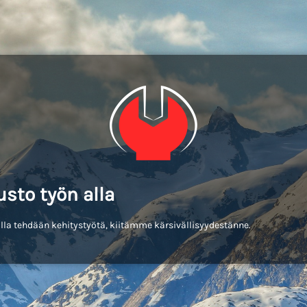
usto työn alla
lla tehdään kehitystyötä, kiitämme kärsivällisyydestänne.