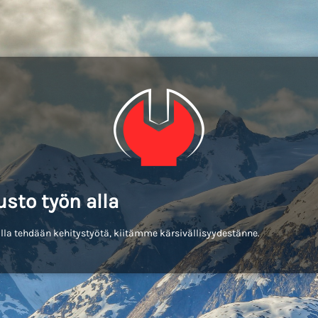
usto työn alla
lla tehdään kehitystyötä, kiitämme kärsivällisyydestänne.