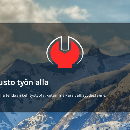
usto työn alla
lla tehdään kehitystyötä, kiitämme kärsivällisyydestänne.