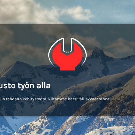
usto työn alla
lla tehdään kehitystyötä, kiitämme kärsivällisyydestänne.